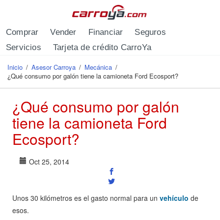
Pasar al contenido principal
Comprar
Vender
Financiar
Seguros
Servicios
Tarjeta de crédito CarroYa
Inicio
/
Asesor Carroya
/
Mecánica
/
Se encuentra usted aquí
¿Qué consumo por galón tiene la camioneta Ford Ecosport?
¿Qué consumo por galón
tiene la camioneta Ford
Ecosport?
Oct 25, 2014
Unos 30 kilómetros es el gasto normal para un
vehículo
de
esos.