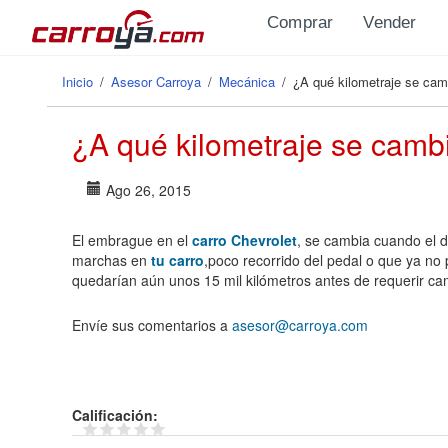
Pasar al contenido principal
Comprar
Vender
Inicio
/
Asesor Carroya
/
Mecánica
/
¿A qué kilometraje se cam
Se encuentra usted aquí
¿A qué kilometraje se camb
Ago 26, 2015
El embrague en el
carro Chevrolet
, se cambia cuando el d
marchas en
tu carro
,poco recorrido del pedal o que ya no 
quedarían aún unos 15 mil kilómetros antes de requerir ca
Envíe sus comentarios a
asesor@carroya.com
Calificación: