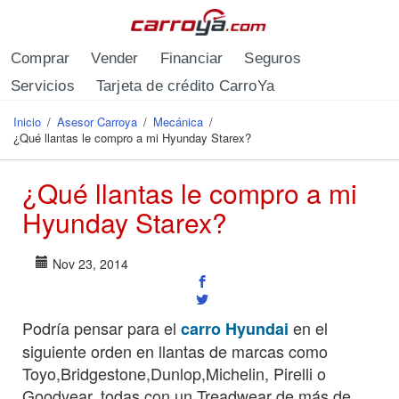
Pasar al contenido principal
Comprar
Vender
Financiar
Seguros
Servicios
Tarjeta de crédito CarroYa
Inicio
/
Asesor Carroya
/
Mecánica
/
Se encuentra usted aquí
¿Qué llantas le compro a mi Hyunday Starex?
¿Qué llantas le compro a mi
Hyunday Starex?
Nov 23, 2014
Podría pensar para el
en el
carro Hyundai
siguiente orden en llantas de marcas como
Toyo,Bridgestone,Dunlop,Michelin, Pirelli o
Goodyear, todas con un Treadwear de más de