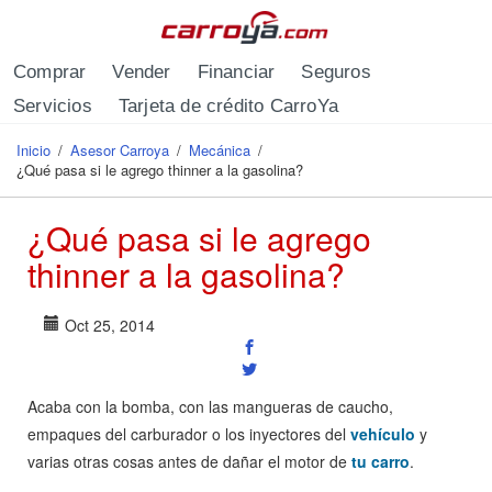
Pasar al contenido principal
Comprar
Vender
Financiar
Seguros
Servicios
Tarjeta de crédito CarroYa
Inicio
/
Asesor Carroya
/
Mecánica
/
Se encuentra usted aquí
¿Qué pasa si le agrego thinner a la gasolina?
¿Qué pasa si le agrego
thinner a la gasolina?
Oct 25, 2014
Acaba con la bomba, con las mangueras de caucho,
empaques del carburador o los inyectores del
vehículo
y
varias otras cosas antes de dañar el motor de
tu carro
.