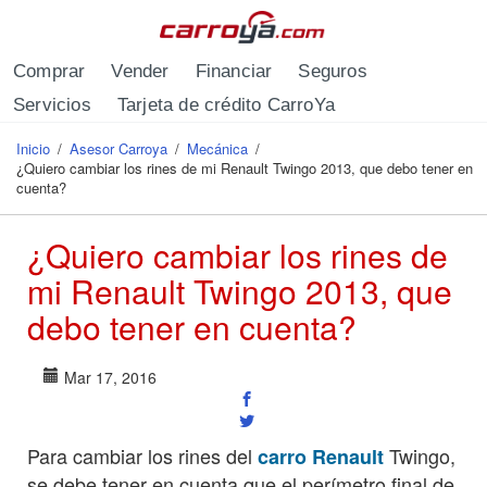
Pasar al contenido principal
Comprar
Vender
Financiar
Seguros
Servicios
Tarjeta de crédito CarroYa
Inicio
/
Asesor Carroya
/
Mecánica
/
Se encuentra usted aquí
¿Quiero cambiar los rines de mi Renault Twingo 2013, que debo tener en
cuenta?
¿Quiero cambiar los rines de
mi Renault Twingo 2013, que
debo tener en cuenta?
Mar 17, 2016
Para cambiar los rines del
Twingo,
carro Renault
se debe tener en cuenta que el perímetro final de