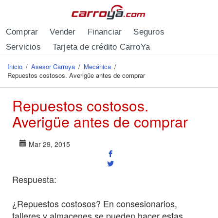
Pasar al contenido principal
Comprar
Vender
Financiar
Seguros
Servicios
Tarjeta de crédito CarroYa
Inicio
/
Asesor Carroya
/
Mecánica
/
Se encuentra usted aquí
Repuestos costosos. Averigüe antes de comprar
Repuestos costosos.
Averigüe antes de comprar
Mar 29, 2015
Respuesta:
¿Repuestos costosos? En consesionarios,
talleres y almacenes se pueden hacer estas