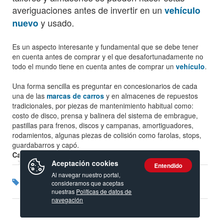
averiguaciones antes de invertir en un
vehículo
y usado.
nuevo
Es un aspecto interesante y fundamental que se debe tener
en cuenta antes de comprar y el que desafortunadamente no
todo el mundo tiene en cuenta antes de comprar un
vehículo
.
Una forma sencilla es preguntar en concesionarios de cada
una de las
marcas de carros
y en almacenes de repuestos
tradicionales, por piezas de mantenimiento habitual como:
costo de disco, prensa y balinera del sistema de embrague,
pastillas para frenos, discos y campanas, amortiguadores,
rodamientos, algunas piezas de colisión como farolas, stops,
guardabarros y capó.
Calificación:
Aceptación cookies
Entendido
Al navegar nuestro portal,
Etiquetas:
Consulta mecánica
Compra carro
consideramos que aceptas
nuestras
Políticas de datos de
navegación