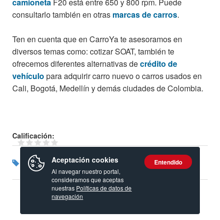
camioneta
F20 está entre 650 y 800 rpm. Puede
consultarlo también en otras
marcas de carros
.
Ten en cuenta que en CarroYa te asesoramos en
diversos temas como: cotizar SOAT, también te
ofrecemos diferentes alternativas de
crédito de
vehículo
para adquirir carro nuevo o carros usados en
Cali, Bogotá, Medellín y demás ciudades de Colombia.
Calificación:
Aceptación cookies
Etiquetas:
Entendido
f10
f20
daihatsu
Al navegar nuestro portal,
consideramos que aceptas
nuestras
Políticas de datos de
navegación