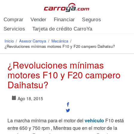
Pasar al contenido principal
Comprar
Vender
Financiar
Seguros
Servicios
Tarjeta de crédito CarroYa
Inicio
/
Asesor Carroya
/
Mecánica
/
Se encuentra usted aquí
¿Revoluciones mínimas motores F10 y F20 campero Daihatsu?
¿Revoluciones mínimas
motores F10 y F20 campero
Daihatsu?
Ago 18, 2015
La marcha mínima para el motor del
vehículo
F10 está
entre 650 y 750 rpm , Mientras que en el motor de la