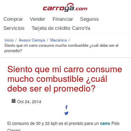
Pasar al contenido principal
Comprar
Vender
Financiar
Seguros
Servicios
Tarjeta de crédito CarroYa
Inicio
/
Asesor Carroya
/
Mecánica
/
Se encuentra usted aquí
Siento que mi carro consume mucho combustible ¿cuál debe ser el
promedio?
Siento que mi carro consume
mucho combustible ¿cuál
debe ser el promedio?
Oct 24, 2014
El consumo de 30 y 32 kph es el previsto para un
carro
Polo
Classic.