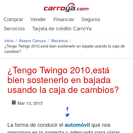
Pasar al contenido principal
Comprar
Vender
Financiar
Seguros
Servicios
Tarjeta de crédito CarroYa
Inicio
/
Asesor Carroya
/
Mecánica
/
Se encuentra usted aquí
¿Tengo Twingo 2010,está bien sostenerlo en bajada usando la caja de
cambios?
¿Tengo Twingo 2010,está
bien sostenerlo en bajada
usando la caja de cambios?
Mar 13, 2015
La forma de conducir el
que nos
automóvil
menciona es la correcta y adecuada para viajar