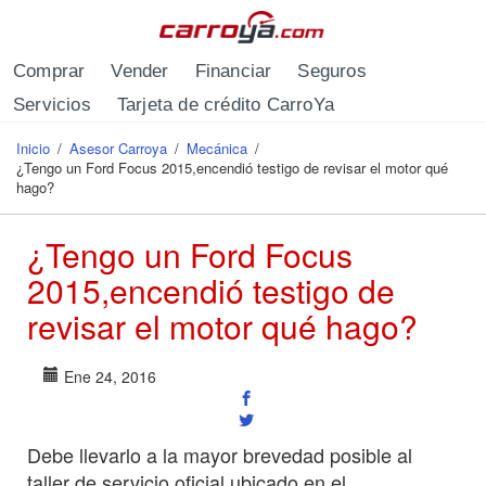
Pasar al contenido principal
Comprar
Vender
Financiar
Seguros
Servicios
Tarjeta de crédito CarroYa
Inicio
/
Asesor Carroya
/
Mecánica
/
Se encuentra usted aquí
¿Tengo un Ford Focus 2015,encendió testigo de revisar el motor qué
hago?
¿Tengo un Ford Focus
2015,encendió testigo de
revisar el motor qué hago?
Ene 24, 2016
Debe llevarlo a la mayor brevedad posible al
taller de servicio oficial ubicado en el