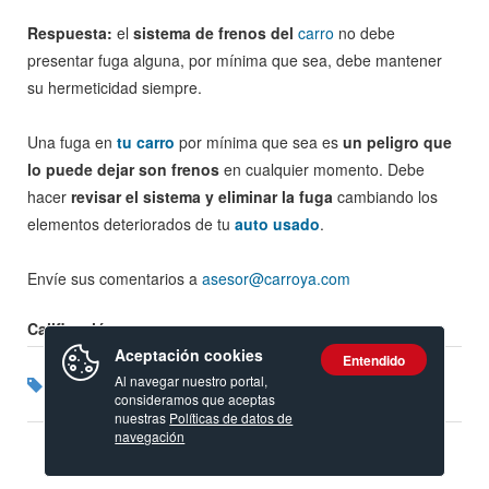
Respuesta:
el
sistema de frenos del
carro
no debe
presentar fuga alguna, por mínima que sea, debe mantener
su hermeticidad siempre.
Una fuga en
tu carro
por mínima que sea es
un peligro que
lo puede dejar son frenos
en cualquier momento. Debe
hacer
revisar el sistema y eliminar la fuga
cambiando los
elementos deteriorados de tu
auto usado
.
Envíe sus comentarios a
asesor@carroya.com
Calificación:
Aceptación cookies
Entendido
Al navegar nuestro portal,
Etiquetas:
Mazda
Escape frenos
Fuga frenos
consideramos que aceptas
nuestras
Políticas de datos de
navegación