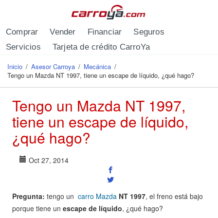
Pasar al contenido principal
Comprar
Vender
Financiar
Seguros
Servicios
Tarjeta de crédito CarroYa
Inicio
/
Asesor Carroya
/
Mecánica
/
Se encuentra usted aquí
Tengo un Mazda NT 1997, tiene un escape de líquido, ¿qué hago?
Tengo un Mazda NT 1997,
tiene un escape de líquido,
¿qué hago?
Oct 27, 2014
Pregunta:
tengo un
carro Mazda
NT 1997
, el freno está bajo
porque tiene un
escape de líquido
, ¿qué hago?