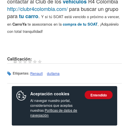
contactar al Club de los
R4 Colombia
vehículos
http://clubr4colombia.com/
para buscar un grupo
para
.
tu carro
Y si tú SOAT está vencido o próximo a vencer,
en
CarroYa
te asesoramos en la
compra de tu SOAT
, ¡Adquiérelo
con total tranquilidad!
Calificación:
Etiquetas:
Renault
duitama
Aceptación cookies
Entendido
Al navegar nuestro portal,
consideramos que aceptas
nuestras
Políticas de datos de
navegación