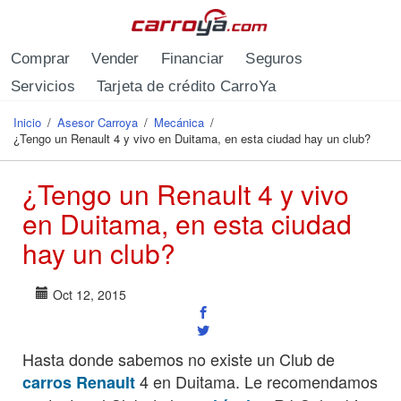
Pasar al contenido principal
Comprar
Vender
Financiar
Seguros
Servicios
Tarjeta de crédito CarroYa
Inicio
/
Asesor Carroya
/
Mecánica
/
Se encuentra usted aquí
¿Tengo un Renault 4 y vivo en Duitama, en esta ciudad hay un club?
¿Tengo un Renault 4 y vivo
en Duitama, en esta ciudad
hay un club?
Oct 12, 2015
Hasta donde sabemos no existe un Club de
4 en Duitama. Le recomendamos
carros Renault