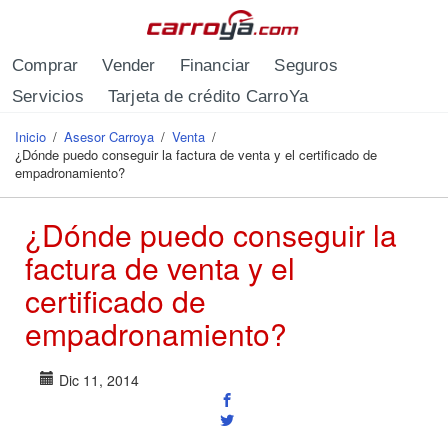
Pasar al contenido principal
Comprar
Vender
Financiar
Seguros
Servicios
Tarjeta de crédito CarroYa
Inicio
/
Asesor Carroya
/
Venta
/
Se encuentra usted aquí
¿Dónde puedo conseguir la factura de venta y el certificado de
empadronamiento?
¿Dónde puedo conseguir la
factura de venta y el
certificado de
empadronamiento?
Dic 11, 2014