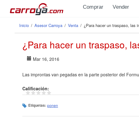
Pasar al contenido principal
Comprar
Vender
Inicio
/
Asesor Carroya
/
Venta
/
¿Para hacer un traspaso, las 
Se encuentra usted aquí
¿Para hacer un traspaso, l
Mar 16, 2016
Las improntas van pegadas en la parte posterior del Formul
Calificación:
Etiquetas:
ponen