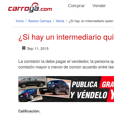
Pasar al contenido principal
Comprar
Vender
Inicio
/
Asesor Carroya
/
Venta
/
¿Si hay un intermediario quien
Se encuentra usted aquí
¿Si hay un intermediario qu
Sep 11, 2015
La comisión la debe pagar el vendedor, la persona 
comisión mayor o menor de común acuerdo entre las 
Calificación: