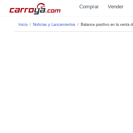
Pasar al contenido principal
Comprar
Vender
Inicio
/
Noticias y Lanzamientos
/
Balance positivo en la venta 
Se encuentra usted aquí