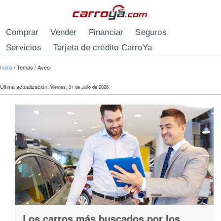
Pasar al contenido principal
Comprar
Vender
Financiar
Seguros
Servicios
Tarjeta de crédito CarroYa
Se encuentra usted aquí
Inicio
/
Temas
/
Aveo
Última actualización:
Viernes, 31 de Julio de 2026
Los carros más buscados por los