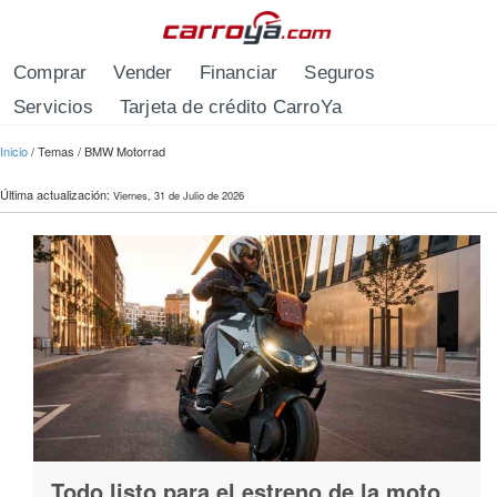
Pasar al contenido principal
Comprar
Vender
Financiar
Seguros
Servicios
Tarjeta de crédito CarroYa
Se encuentra usted aquí
Inicio
/
Temas
/
BMW Motorrad
Última actualización:
Viernes, 31 de Julio de 2026
Todo listo para el estreno de la moto