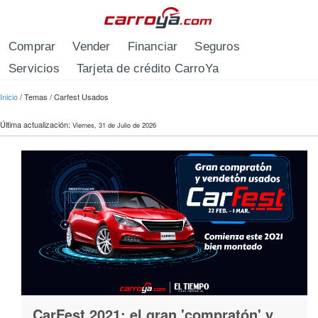
Pasar al contenido principal
Comprar
Vender
Financiar
Seguros
Servicios
Tarjeta de crédito CarroYa
Se encuentra usted aquí
Inicio
/
Temas
/
Carfest Usados
Última actualización:
Viernes, 31 de Julio de 2026
CarFest 2021: el gran 'compratón' y