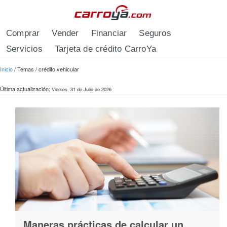
Pasar al contenido principal
Comprar
Vender
Financiar
Seguros
Servicios
Tarjeta de crédito CarroYa
Se encuentra usted aquí
Inicio
/
Temas
/
crédito vehicular
Última actualización:
Viernes, 31 de Julio de 2026
Maneras prácticas de calcular un