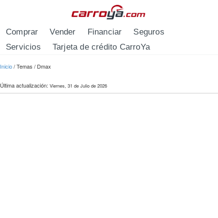
Pasar al contenido principal
Comprar
Vender
Financiar
Seguros
Servicios
Tarjeta de crédito CarroYa
Se encuentra usted aquí
Inicio
/
Temas
/
Dmax
Última actualización:
Viernes, 31 de Julio de 2026