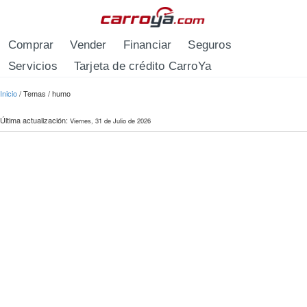
Pasar al contenido principal
Comprar
Vender
Financiar
Seguros
Servicios
Tarjeta de crédito CarroYa
Se encuentra usted aquí
Inicio
/
Temas
/
humo
Última actualización:
Viernes, 31 de Julio de 2026