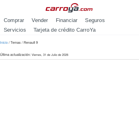
Pasar al contenido principal
Comprar
Vender
Financiar
Seguros
Servicios
Tarjeta de crédito CarroYa
Se encuentra usted aquí
Inicio
/
Temas
/
Renault 9
Última actualización:
Viernes, 31 de Julio de 2026