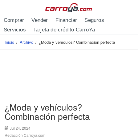
Pasar al contenido principal
Comprar
Vender
Financiar
Seguros
Servicios
Tarjeta de crédito CarroYa
Inicio
/
Archivo
/
¿Moda y vehículos? Combinación perfecta
Se encuentra usted aquí
¿Moda y vehículos?
Combinación perfecta
Jul 24, 2024
Redacción Carroya.com