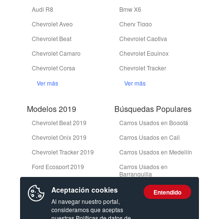
Audi R8
Bmw X6
Chevrolet Aveo
Chery Tiggo
Chevrolet Beat
Chevrolet Captiva
Chevrolet Camaro
Chevrolet Equinox
Chevrolet Corsa
Chevrolet Tracker
Ver más
Ver más
Modelos 2019
Búsquedas Populares
Chevrolet Beat 2019
Carros Usados en Bogotá
Chevrolet Onix 2019
Carros Usados en Cali
Chevrolet Tracker 2019
Carros Usados en Medellín
Ford Ecosport 2019
Carros Usados en
Barranquilla
Ford Edge 2019
Camionetas Usadas en
Aceptación cookies
Entendido
Bogotá
Ver más
Al navegar nuestro portal,
consideramos que aceptas
Ver más
nuestras
Políticas de datos de