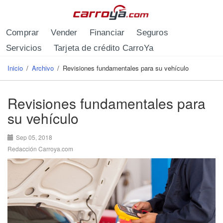
Pasar al contenido principal
Comprar
Vender
Financiar
Seguros
Servicios
Tarjeta de crédito CarroYa
Inicio
/
Archivo
/
Revisiones fundamentales para su vehículo
Se encuentra usted aquí
Revisiones fundamentales para
su vehículo
Sep 05, 2018
Redacción Carroya.com