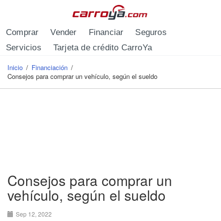
Pasar al contenido principal
Comprar
Vender
Financiar
Seguros
Servicios
Tarjeta de crédito CarroYa
Inicio
/
Financiación
/
Se encuentra usted aquí
Consejos para comprar un vehículo, según el sueldo
Consejos para comprar un
vehículo, según el sueldo
Sep 12, 2022