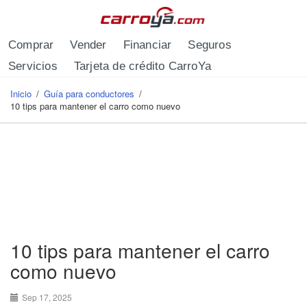
Pasar al contenido principal
Comprar
Vender
Financiar
Seguros
Servicios
Tarjeta de crédito CarroYa
Inicio
/
Guía para conductores
/
Se encuentra usted aquí
10 tips para mantener el carro como nuevo
10 tips para mantener el carro
como nuevo
Sep 17, 2025