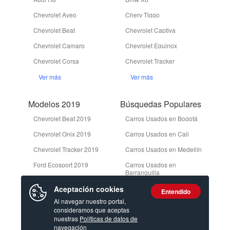
Chevrolet Aveo
Chery Tiggo
Chevrolet Beat
Chevrolet Captiva
Chevrolet Camaro
Chevrolet Equinox
Chevrolet Corsa
Chevrolet Tracker
Ver más
Ver más
Modelos 2019
Búsquedas Populares
Chevrolet Beat 2019
Carros Usados en Bogotá
Chevrolet Onix 2019
Carros Usados en Cali
Chevrolet Tracker 2019
Carros Usados en Medellín
Ford Ecosport 2019
Carros Usados en
Barranquilla
Ford Edge 2019
Camionetas Usadas en
Aceptación cookies
Entendido
Bogotá
Ver más
Al navegar nuestro portal,
consideramos que aceptas
Ver más
nuestras
Políticas de datos de
navegación