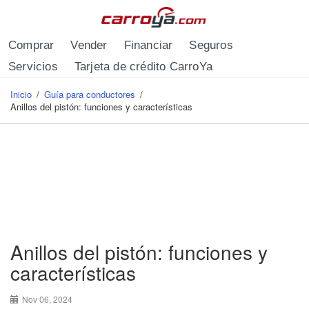
Pasar al contenido principal
Comprar
Vender
Financiar
Seguros
Servicios
Tarjeta de crédito CarroYa
Inicio
/
Guía para conductores
/
Se encuentra usted aquí
Anillos del pistón: funciones y características
Anillos del pistón: funciones y
características
Nov 06, 2024