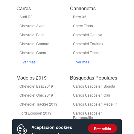
Carros
Camionetas
Audi R8
Bmw X6
Chevrolet Aveo
Chery Tiggo
Chevrolet Beat
Chevrolet Captiva
Chevrolet Camaro
Chevrolet Equinox
Chevrolet Corsa
Chevrolet Tracker
Ver más
Ver más
Modelos 2019
Búsquedas Populares
Chevrolet Beat 2019
Carros Usados en Bogotá
Chevrolet Onix 2019
Carros Usados en Cali
Chevrolet Tracker 2019
Carros Usados en Medellín
Ford Ecosport 2019
Carros Usados en
Barranquilla
Ford Edge 2019
Camionetas Usadas en
Aceptación cookies
Entendido
Bogotá
Ver más