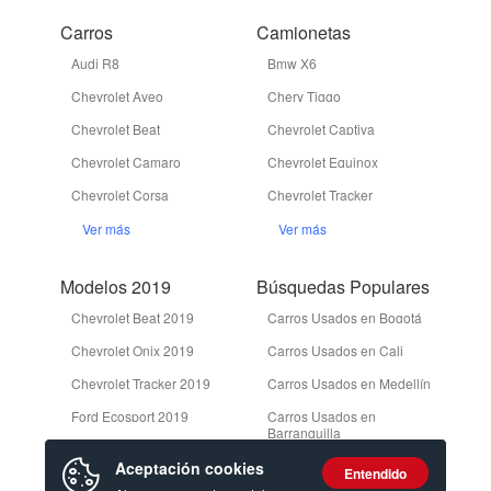
Carros
Camionetas
Audi R8
Bmw X6
Chevrolet Aveo
Chery Tiggo
Chevrolet Beat
Chevrolet Captiva
Chevrolet Camaro
Chevrolet Equinox
Chevrolet Corsa
Chevrolet Tracker
Ver más
Ver más
Modelos 2019
Búsquedas Populares
Chevrolet Beat 2019
Carros Usados en Bogotá
Chevrolet Onix 2019
Carros Usados en Cali
Chevrolet Tracker 2019
Carros Usados en Medellín
Ford Ecosport 2019
Carros Usados en
Barranquilla
Ford Edge 2019
Camionetas Usadas en
Aceptación cookies
Entendido
Bogotá
Ver más