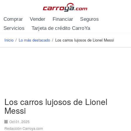
Pasar al contenido principal
Comprar
Vender
Financiar
Seguros
Servicios
Tarjeta de crédito CarroYa
Inicio
/
Lo más destacado
/
Los carros lujosos de Lionel Messi
Se encuentra usted aquí
Los carros lujosos de Lionel
Messi
Oct 01, 2025
Redacción Carroya.com