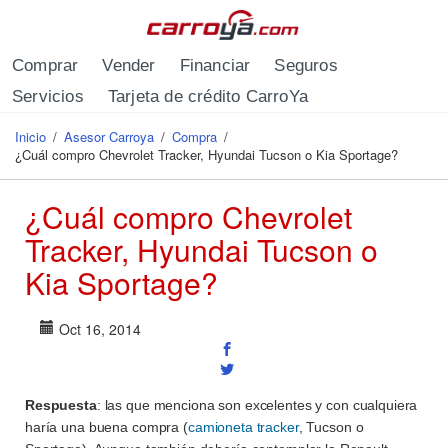
Pasar al contenido principal
Comprar
Vender
Financiar
Seguros
Servicios
Tarjeta de crédito CarroYa
Inicio
/
Asesor Carroya
/
Compra
/
Se encuentra usted aquí
¿Cuál compro Chevrolet Tracker, Hyundai Tucson o Kia Sportage?
¿Cuál compro Chevrolet
Tracker, Hyundai Tucson o
Kia Sportage?
Oct 16, 2014
Respuesta
: las que menciona son excelentes y con cualquiera
haría una buena compra (
camioneta tracker
, Tucson o