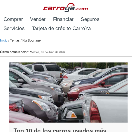
Pasar al contenido principal
Comprar
Vender
Financiar
Seguros
Servicios
Tarjeta de crédito CarroYa
Se encuentra usted aquí
Inicio
/
Temas
/
Kia Sportage
Última actualización:
Viernes, 31 de Julio de 2026
Top 10 de los carros usados más