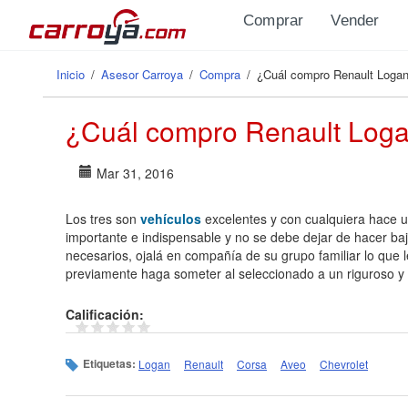
Pasar al contenido principal
Comprar
Vender
Inicio
/
Asesor Carroya
/
Compra
/
¿Cuál compro Renault Logan
Se encuentra usted aquí
¿Cuál compro Renault Loga
Mar 31, 2016
Los tres son
vehículos
excelentes y con cualquiera hace 
importante e indispensable y no se debe dejar de hacer ba
necesarios, ojalá en compañía de su grupo familiar lo que l
previamente haga someter al seleccionado a un riguroso y pr
Calificación:
Etiquetas:
Logan
Renault
Corsa
Aveo
Chevrolet