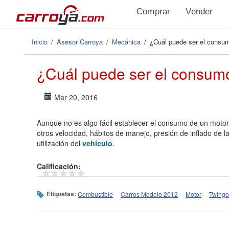
Pasar al contenido principal
Comprar
Vender
Inicio
/
Asesor Carroya
/
Mecánica
/
¿Cuál puede ser el consum
Se encuentra usted aquí
¿Cuál puede ser el consum
Mar 20, 2016
Aunque no es algo fácil establecer el consumo de un moto
otros velocidad, hábitos de manejo, presión de inflado de l
utilización del
vehículo
.
Calificación:
Etiquetas:
Combustible
Carros Modelo 2012
Motor
Twingo