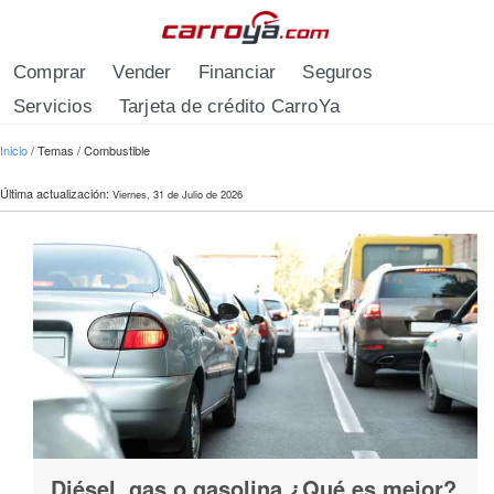
Pasar al contenido principal
Comprar
Vender
Financiar
Seguros
Servicios
Tarjeta de crédito CarroYa
Se encuentra usted aquí
Inicio
/
Temas
/
Combustible
Última actualización:
Viernes, 31 de Julio de 2026
Diésel, gas o gasolina ¿Qué es mejor?