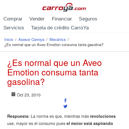
Pasar al contenido principal
Comprar
Vender
Financiar
Seguros
Servicios
Tarjeta de crédito CarroYa
Inicio
/
Asesor Carroya
/
Mecánica
/
Se encuentra usted aquí
¿Es normal que un Aveo Emotion consuma tanta gasolina?
¿Es normal que un Aveo
Emotion consuma tanta
gasolina?
Oct 23, 2010
Respuesta:
La norma es que, mientras más
revoluciones
use, mayor es el consumo pues
el motor está aspirando