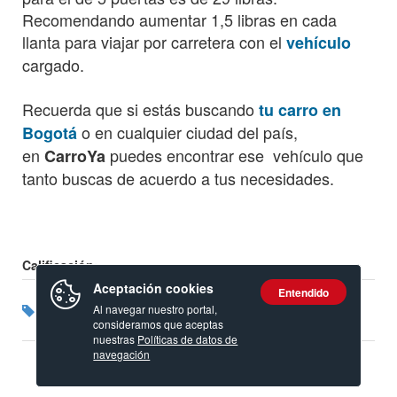
Recomendando aumentar 1,5 libras en cada
llanta para viajar por carretera con el
vehículo
cargado.
Recuerda que si estás buscando
tu carro en
o en cualquier ciudad del país,
Bogotá
en
puedes encontrar ese vehículo que
CarroYa
tanto buscas de acuerdo a tus necesidades.
Calificación:
Aceptación cookies
Entendido
Etiquetas:
Al navegar nuestro portal,
Ford
consideramos que aceptas
nuestras
Políticas de datos de
navegación