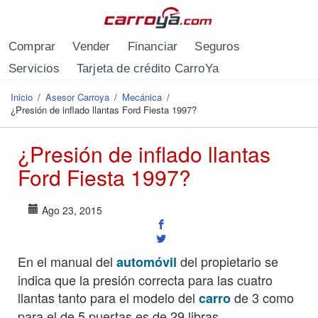
Pasar al contenido principal
Comprar
Vender
Financiar
Seguros
Servicios
Tarjeta de crédito CarroYa
Inicio
/
Asesor Carroya
/
Mecánica
/
Se encuentra usted aquí
¿Presión de inflado llantas Ford Fiesta 1997?
¿Presión de inflado llantas
Ford Fiesta 1997?
Ago 23, 2015
En el manual del
del propietario se
automóvil
indica que la presión correcta para las cuatro
llantas tanto para el modelo del
de 3 como
carro
para el de 5 puertas es de 29 libras.