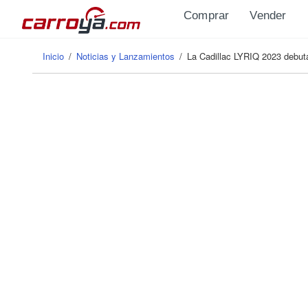
Pasar al contenido principal
Comprar
Vender
Inicio
/
Noticias y Lanzamientos
/
La Cadillac LYRIQ 2023 debuta
Se encuentra usted aquí