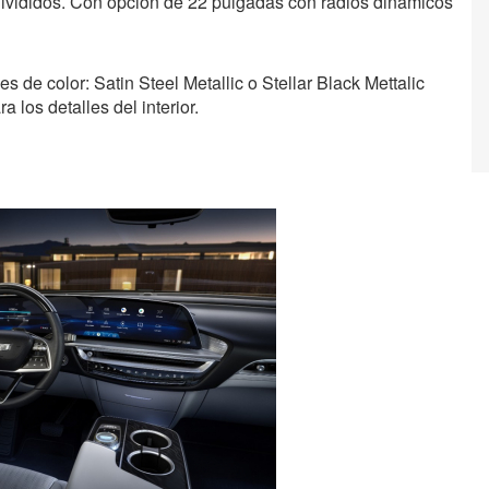
divididos. Con opción de 22 pulgadas con radios dinámicos
 de color: Satin Steel Metallic o Stellar Black Mettalic
 los detalles del interior.