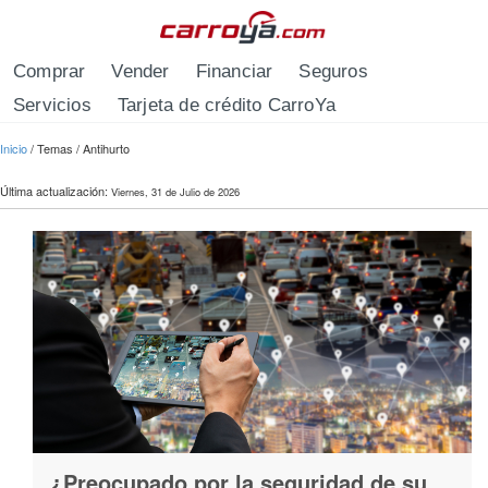
Pasar al contenido principal
Comprar
Vender
Financiar
Seguros
Servicios
Tarjeta de crédito CarroYa
Se encuentra usted aquí
Inicio
/
Temas
/
Antihurto
Última actualización:
Viernes, 31 de Julio de 2026
¿Preocupado por la seguridad de su