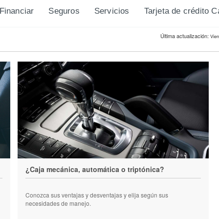
Financiar
Seguros
Servicios
Tarjeta de crédito 
Última actualización:
Vier
¿Caja mecánica, automática o triptónica?
Conozca sus ventajas y desventajas y elija según sus
necesidades de manejo.