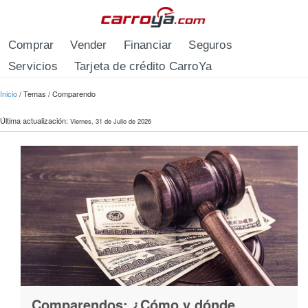
Pasar al contenido principal
Comprar
Vender
Financiar
Seguros
Servicios
Tarjeta de crédito CarroYa
Se encuentra usted aquí
Inicio
/
Temas
/
Comparendo
Última actualización:
Viernes, 31 de Julio de 2026
Comparendos: ¿Cómo y dónde