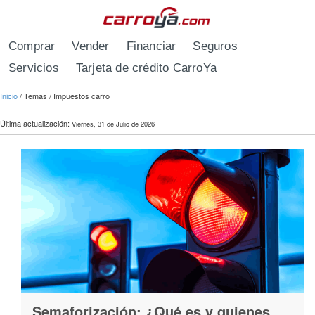
Pasar al contenido principal
Comprar
Vender
Financiar
Seguros
Servicios
Tarjeta de crédito CarroYa
Se encuentra usted aquí
Inicio
/
Temas
/
Impuestos carro
Última actualización:
Viernes, 31 de Julio de 2026
Semaforización: ¿Qué es y quienes