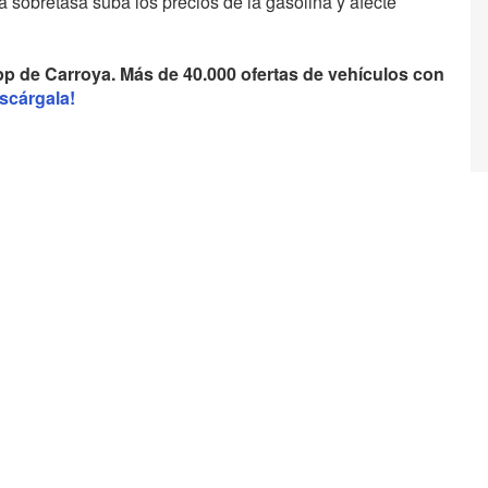
a sobretasa suba los precios de la gasolina y afecte
pp de Carroya. Más de 40.000 ofertas de vehículos con
scárgala!