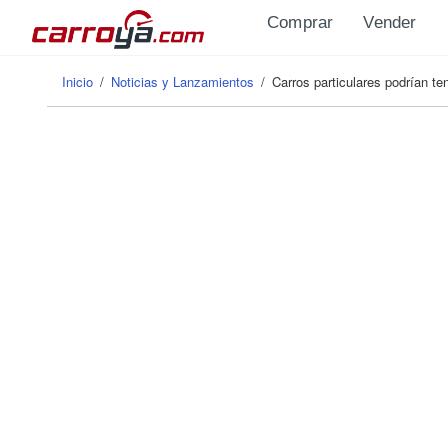
Pasar al contenido principal
Comprar
Vender
Inicio
/
Noticias y Lanzamientos
/
Carros particulares podrían t
Se encuentra usted aquí