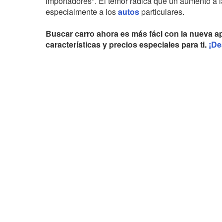
importadores". El temor radica que un aumento a l
especialmente a los
autos
particulares.
Buscar carro ahora es más fácl con la nueva a
características y precios especiales para ti.
¡De