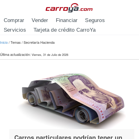
Pasar al contenido principal
Comprar
Vender
Financiar
Seguros
Servicios
Tarjeta de crédito CarroYa
Se encuentra usted aquí
Inicio
/
Temas
/
Secretaría Hacienda
Última actualización:
Viernes, 31 de Julio de 2026
Carros particulares podrían tener un