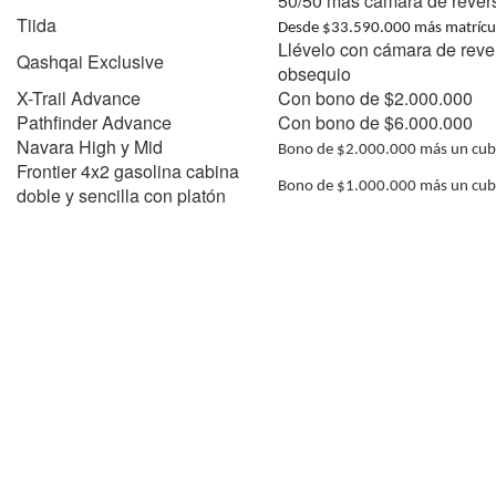
50/50 más cámara de reve
Tiida
Desde $33.590.000 más matrícul
Llévelo con cámara de rev
Qashqai Exclusive
obsequio
X-Trail Advance
Con bono de $2.000.000
Pathfinder Advance
Con bono de $6.000.000
Navara High y Mid
Bono de $2.000.000 más un
cub
Frontier 4x2 gasolina cabina
Bono
de $1.000.000 más un
cub
doble y sencilla con platón