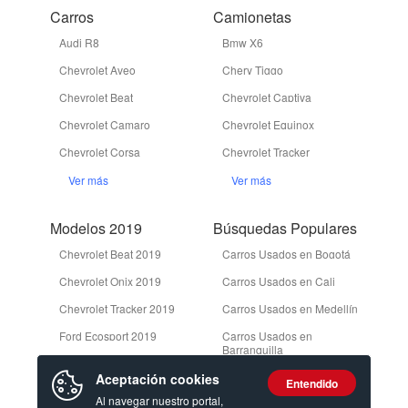
Carros
Camionetas
Audi R8
Bmw X6
Chevrolet Aveo
Chery Tiggo
Chevrolet Beat
Chevrolet Captiva
Chevrolet Camaro
Chevrolet Equinox
Chevrolet Corsa
Chevrolet Tracker
Ver más
Ver más
Modelos 2019
Búsquedas Populares
Chevrolet Beat 2019
Carros Usados en Bogotá
Chevrolet Onix 2019
Carros Usados en Cali
Chevrolet Tracker 2019
Carros Usados en Medellín
Ford Ecosport 2019
Carros Usados en
Barranquilla
Ford Edge 2019
Camionetas Usadas en
Aceptación cookies
Entendido
Bogotá
Ver más
Al navegar nuestro portal,