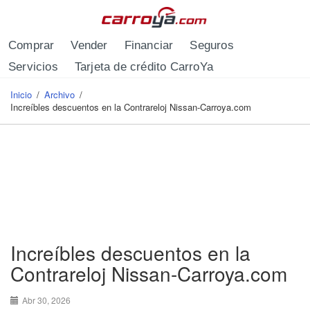
Pasar al contenido principal
Comprar
Vender
Financiar
Seguros
Servicios
Tarjeta de crédito CarroYa
Inicio
/
Archivo
/
Se encuentra usted aquí
Increíbles descuentos en la Contrareloj Nissan-Carroya.com
Increíbles descuentos en la
Contrareloj Nissan-Carroya.com
Abr 30, 2026