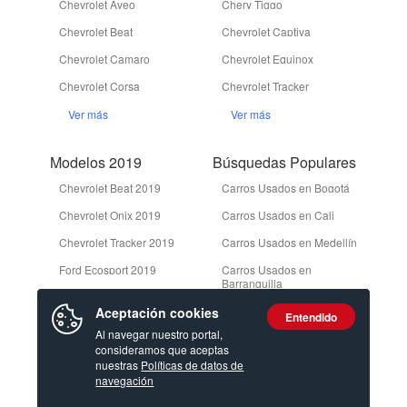
Chevrolet Aveo
Chery Tiggo
Chevrolet Beat
Chevrolet Captiva
Chevrolet Camaro
Chevrolet Equinox
Chevrolet Corsa
Chevrolet Tracker
Ver más
Ver más
Modelos 2019
Búsquedas Populares
Chevrolet Beat 2019
Carros Usados en Bogotá
Chevrolet Onix 2019
Carros Usados en Cali
Chevrolet Tracker 2019
Carros Usados en Medellín
Ford Ecosport 2019
Carros Usados en
Barranquilla
Ford Edge 2019
Camionetas Usadas en
Aceptación cookies
Entendido
Bogotá
Ver más
Al navegar nuestro portal,
consideramos que aceptas
Ver más
nuestras
Políticas de datos de
navegación