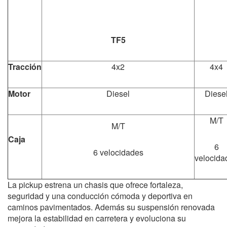
TF5
Tracción
4x2
4x4
Motor
Diesel
Diese
M/T
M/T
Caja
6
6 velocidades
velocida
La pickup estrena un chasis que ofrece fortaleza,
seguridad y una conducción cómoda y deportiva en
caminos pavimentados. Además su suspensión renovada
mejora la estabilidad en carretera y evoluciona su