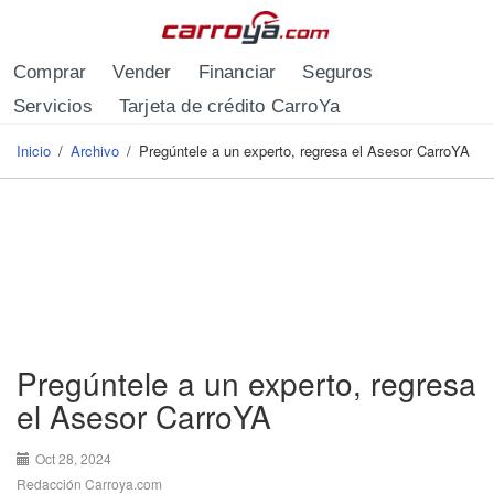
Pasar al contenido principal
Comprar
Vender
Financiar
Seguros
Servicios
Tarjeta de crédito CarroYa
Inicio
/
Archivo
/
Pregúntele a un experto, regresa el Asesor CarroYA
Se encuentra usted aquí
Pregúntele a un experto, regresa
el Asesor CarroYA
Oct 28, 2024
Redacción Carroya.com