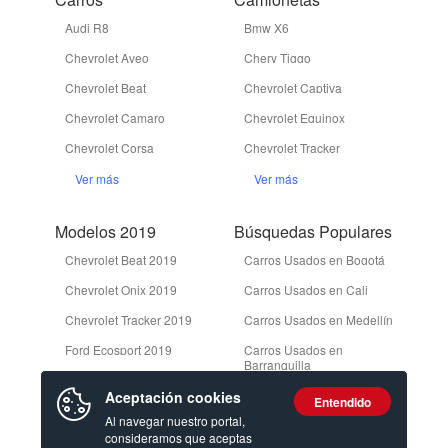
Audi R8
Bmw X6
Chevrolet Aveo
Chery Tiggo
Chevrolet Beat
Chevrolet Captiva
Chevrolet Camaro
Chevrolet Equinox
Chevrolet Corsa
Chevrolet Tracker
Ver más
Ver más
Modelos 2019
Búsquedas Populares
Chevrolet Beat 2019
Carros Usados en Bogotá
Chevrolet Onix 2019
Carros Usados en Cali
Chevrolet Tracker 2019
Carros Usados en Medellín
Ford Ecosport 2019
Carros Usados en
Barranquilla
Ford Edge 2019
Camionetas Usadas en
Aceptación cookies
Entendido
Bogotá
Ver más
Al navegar nuestro portal,
consideramos que aceptas
Ver más