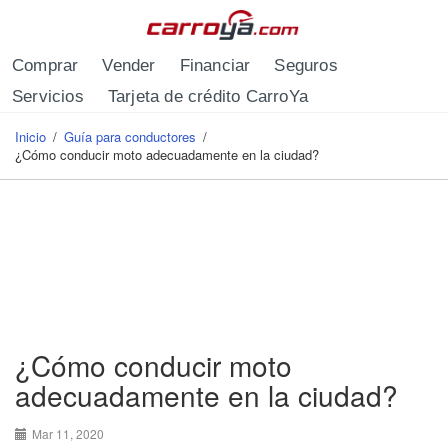
Pasar al contenido principal
Comprar
Vender
Financiar
Seguros
Servicios
Tarjeta de crédito CarroYa
Inicio
/
Guía para conductores
/
Se encuentra usted aquí
¿Cómo conducir moto adecuadamente en la ciudad?
¿Cómo conducir moto
adecuadamente en la ciudad?
Mar 11, 2020