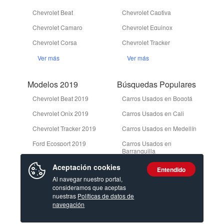
Chevrolet Beat
Chevrolet Captiva
Chevrolet Camaro
Chevrolet Equinox
Chevrolet Corsa
Chevrolet Tracker
Ver más
Ver más
Modelos 2019
Búsquedas Populares
Chevrolet Beat 2019
Carros Usados en Bogotá
Chevrolet Onix 2019
Carros Usados en Cali
Chevrolet Tracker 2019
Carros Usados en Medellín
Ford Ecosport 2019
Carros Usados en
Barranquilla
Ford Edge 2019
Camionetas Usadas en
Aceptación cookies
Entendido
Bogotá
Ver más
Al navegar nuestro portal,
consideramos que aceptas
Ver más
nuestras
Políticas de datos de
navegación